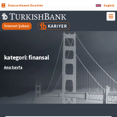
Ürün ve Hizmet Ücretleri
English
İnternet Şubesi
kategori:
finansal
Ana Sayfa