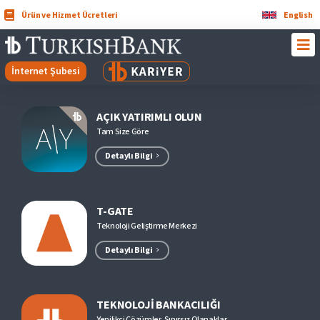
Ürün ve Hizmet Ücretleri
English
İnternet Şubesi
AÇIK YATIRIMLI OLUN
Tam Size Göre
Detaylı Bilgi
T-GATE
Teknoloji Geliştirme Merkezi
Detaylı Bilgi
TEKNOLOJİ BANKACILIĞI
Yenilikçi Çözümler, Sınırsız Olanaklar