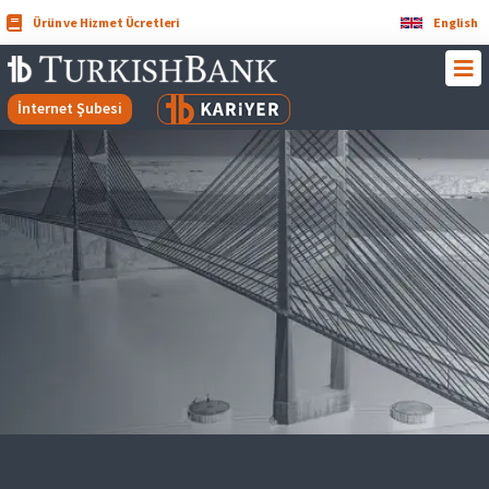
Ürün ve Hizmet Ücretleri
English
İnternet Şubesi