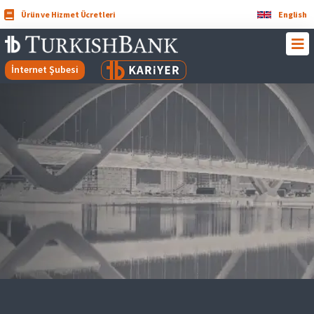
Ürün ve Hizmet Ücretleri
English
İnternet Şubesi