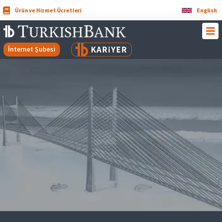
Ürün ve Hizmet Ücretleri
English
İnternet Şubesi