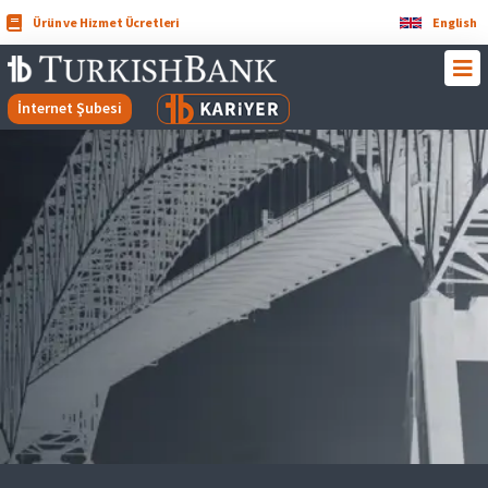
Ürün ve Hizmet Ücretleri
English
İnternet Şubesi