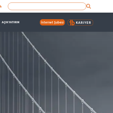
h
AÇIK YATIRIM
İnternet Şubesi