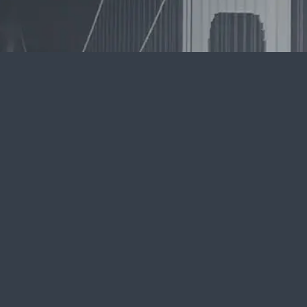
an Finansal Tablolar ve Sınırlı
Devamı