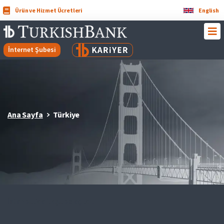
Ürün ve Hizmet Ücretleri
English
İnternet Şubesi
Ana Sayfa
Türkiye
İstanbul’da ilk şube açıldı.