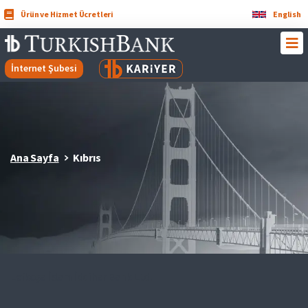
Ürün ve Hizmet Ücretleri
English
İnternet Şubesi
Ana Sayfa
Kıbrıs
Lefkoşa İslam İddihar Bank Ltd.