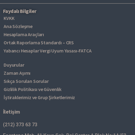
Faydalı Bilgiler
KVKK
Ana Sözleşme
Hesaplama Araçları
Ortak Raporlama Standardı – CRS
Yabancı Hesaplar Vergi Uyum Yasası-FATCA
Duyurular
Zaman Aşımı
Sıkça Sorulan Sorular
Gizlilik Politikası ve Güvenlik
İştiraklerimiz ve Grup Şirketlerimiz
İletişim
(212) 373 63 73