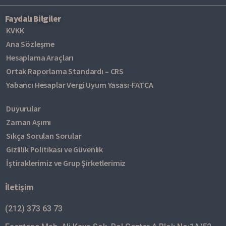
Faydalı Bilgiler
KVKK
Ana Sözleşme
Hesaplama Araçları
Ortak Raporlama Standardı – CRS
Yabancı Hesaplar Vergi Uyum Yasası-FATCA
Duyurular
Zaman Aşımı
Sıkça Sorulan Sorular
Gizlilik Politikası ve Güvenlik
İştiraklerimiz ve Grup Şirketlerimiz
İletişim
(212) 373 63 73