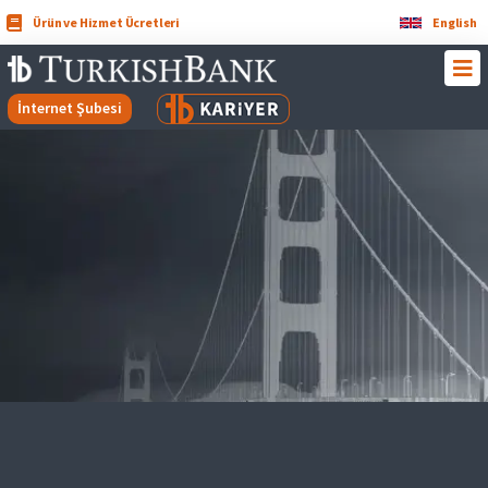
Ürün ve Hizmet Ücretleri
English
İnternet Şubesi