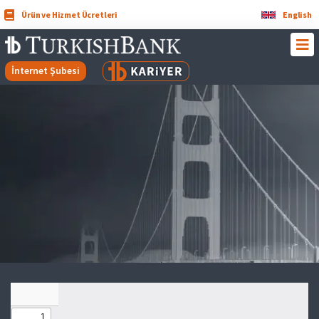
Ürün ve Hizmet Ücretleri
English
İnternet Şubesi