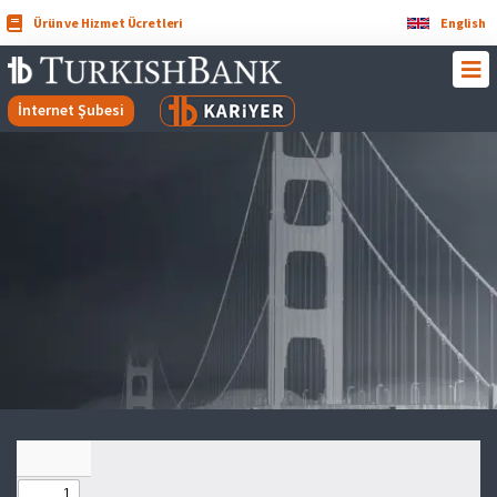
Ürün ve Hizmet Ücretleri
English
İnternet Şubesi