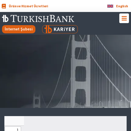
Ürün ve Hizmet Ücretleri
English
İnternet Şubesi