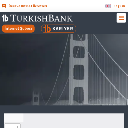
Ürün ve Hizmet Ücretleri
English
İnternet Şubesi