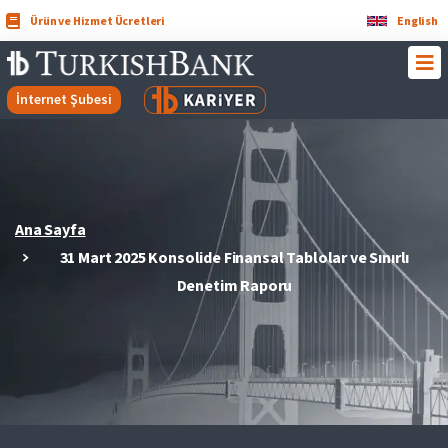
Ürün ve Hizmet Ücretleri
English
İnternet Şubesi
Ana Sayfa
31 Mart 2025 Konsolide Finansal Tablolar ve Sınırlı
Denetim Raporu