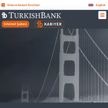
Ürün ve Hizmet Ücretleri
English
İnternet Şubesi