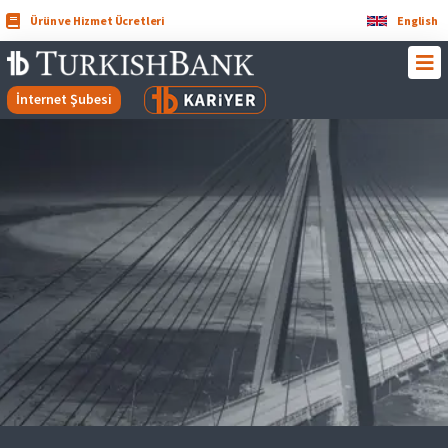
Ürün ve Hizmet Ücretleri
English
İnternet Şubesi